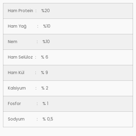
Ham Protein : %20
Ham Yağ : %10
Nem : %10
Ham Selüloz : % 6
Ham Kül : % 9
Kalsiyum : % 2
Fosfor : % 1
Sodyum : % 0,5