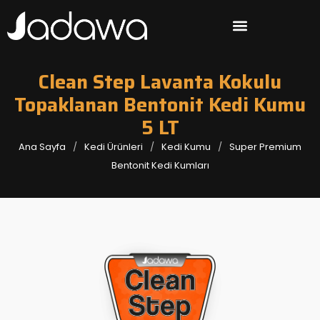
Clean Step Lavanta Kokulu
Topaklanan Bentonit Kedi Kumu
5 LT
Ana Sayfa
Kedi Ürünleri
Kedi Kumu
Super Premium
Bentonit Kedi Kumları