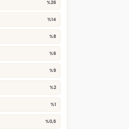
%26
%14
%8
%6
%9
%2
%1
%0,5