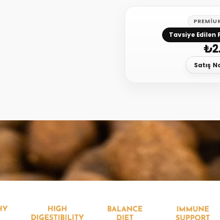
PREMIU
Tavsiye Edilen 
₺
2
Satış N