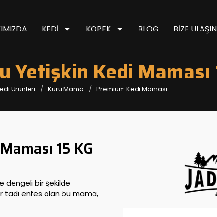
IMIZDA
KEDI
KÖPEK
BLOG
BIZE ULAŞIN
lu Yetişkin Kedi Maması
edi Ürünleri
Kuru Mama
Premium Kedi Maması
i Maması 15 KG
ve dengeli bir şekilde
bir tadı enfes olan bu mama,