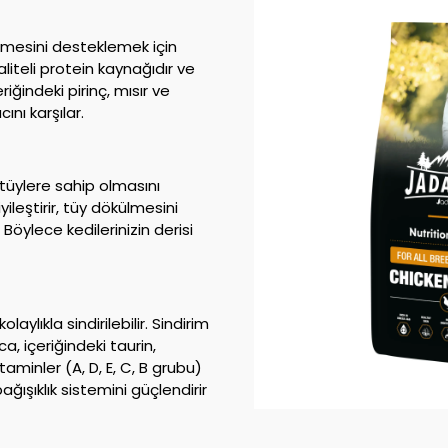
işmesini desteklemek için
aliteli protein kaynağıdır ve
riğindeki pirinç, mısır ve
ını karşılar.
k tüylere sahip olmasını
ileştirir, tüy dökülmesini
 Böylece kedilerinizin derisi
olaylıkla sindirilebilir. Sindirim
ca, içeriğindeki taurin,
itaminler (A, D, E, C, B grubu)
ağışıklık sistemini güçlendirir