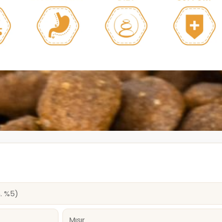
. %5)
Mısır