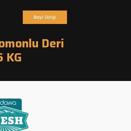
Bayi Girişi
omonlu Deri
5 KG