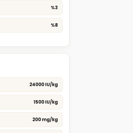
%3
%8
24000 IU/kg
1500 IU/kg
200 mg/kg