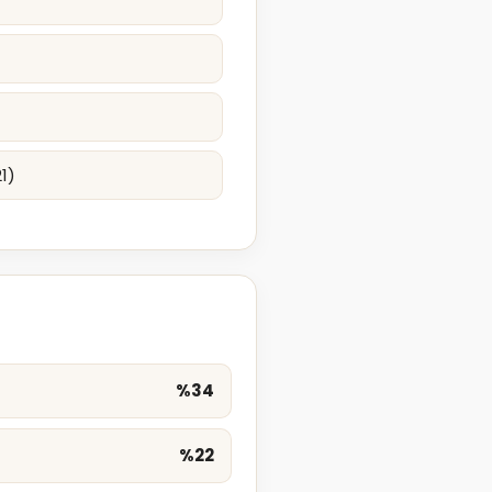
1)
%34
%22