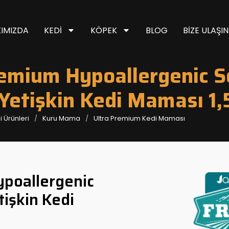
IMIZDA
KEDI
KÖPEK
BLOG
BIZE ULAŞIN
remium Hypoallergenic S
Yetişkin Kedi Maması 1,
 Ürünleri
Kuru Mama
Ultra Premium Kedi Maması
ypoallergenic
işkin Kedi