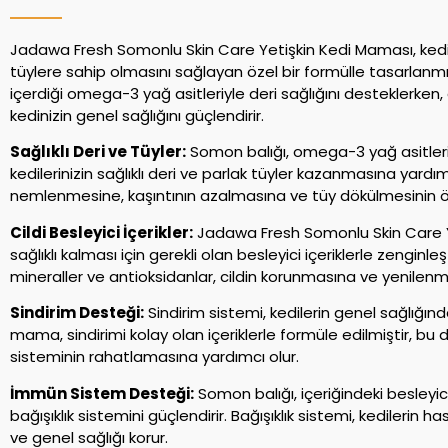
Jadawa Fresh Somonlu Skin Care Yetişkin Kedi Maması, kediler
tüylere sahip olmasını sağlayan özel bir formülle tasarlanmış
içerdiği omega-3 yağ asitleriyle deri sağlığını desteklerken, 
kedinizin genel sağlığını güçlendirir.
Sağlıklı Deri ve Tüyler:
Somon balığı, omega-3 yağ asitler
kedilerinizin sağlıklı deri ve parlak tüyler kazanmasına yardı
nemlenmesine, kaşıntının azalmasına ve tüy dökülmesinin ö
Cildi Besleyici İçerikler:
Jadawa Fresh Somonlu Skin Care Ye
sağlıklı kalması için gerekli olan besleyici içeriklerle zenginleşt
mineraller ve antioksidanlar, cildin korunmasına ve yenilenm
Sindirim Desteği:
Sindirim sistemi, kedilerin genel sağlığınd
mama, sindirimi kolay olan içeriklerle formüle edilmiştir, bu d
sisteminin rahatlamasına yardımcı olur.
İmmün Sistem Desteği:
Somon balığı, içeriğindeki besleyici
bağışıklık sistemini güçlendirir. Bağışıklık sistemi, kedilerin hast
ve genel sağlığı korur.