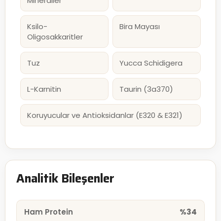
Mineraller
Ksilo-
Bira Mayası
Oligosakkaritler
Tuz
Yucca Schidigera
L-Karnitin
Taurin (3a370)
Koruyucular ve Antioksidanlar (E320 & E321)
Analitik Bileşenler
Ham Protein
%34