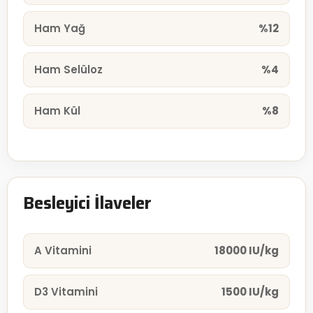
Ham Yağ
%12
Ham Selüloz
%4
Ham Kül
%8
Besleyici İlaveler
A Vitamini
18000 IU/kg
D3 Vitamini
1500 IU/kg