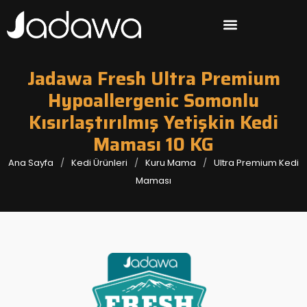
Jadawa Fresh Ultra Premium
Hypoallergenic Somonlu
Kısırlaştırılmış Yetişkin Kedi
Maması 10 KG
Ana Sayfa
Kedi Ürünleri
Kuru Mama
Ultra Premium Kedi
Maması