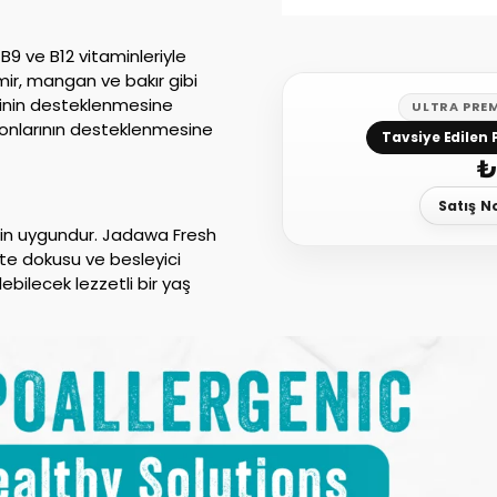
B9 ve B12 vitaminleriyle
emir, mangan ve bakır gibi
isinin desteklenmesine
ULTRA PRE
iyonlarının desteklenmesine
Tavsiye Edilen 
₺
Satış N
için uygundur. Jadawa Fresh
te dokusu ve besleyici
ebilecek lezzetli bir yaş