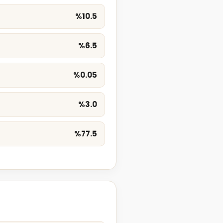
%10.5
%6.5
%0.05
%3.0
%77.5