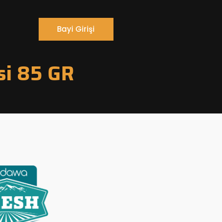
Bayi Girişi
si 85 GR