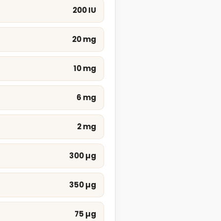
200 IU
20 mg
10 mg
6 mg
2 mg
300 µg
350 µg
75 µg