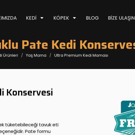
IMIZDA
KEDI
KÖPEK
BLOG
BIZE ULAŞIN
klu Pate Kedi Konserve
i Ürünleri
Yaş Mama
Ultra Premium Kedi Maması
i Konservesi
ek tüketebileceği tavuk eti
seçeneğidir. Pate formu