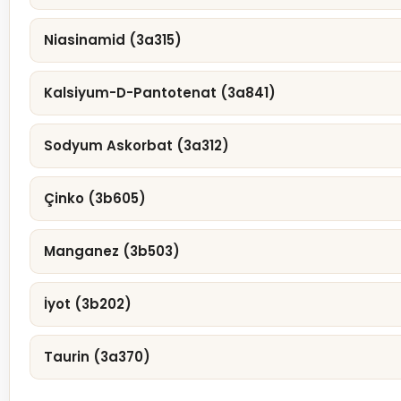
Niasinamid (3a315)
Kalsiyum-D-Pantotenat (3a841)
Sodyum Askorbat (3a312)
Çinko (3b605)
Manganez (3b503)
İyot (3b202)
Taurin (3a370)