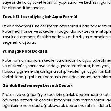
sayesinde kolay tüketilebilir bir yapı sunar ve kedinizin günl
bir alternatif kazandırır.
Tavuk Eti Lezzetiyle İştah Açıcı Formül
Et ve hayvansal türevler içeren özel formülünde tavuk eti 
Pate Kedi Konservesi, kedilerin doğal damak zevkine hitap e
Tavuk eti aroması, özellikle sade ve et bazlı yaş mamaları sev
seçenek oluşturur.
Yumuşak Pate Dokusu
Pate formu, mamanın kediler tarafından kolayca tüketilmes
ve pürüzsüz yapısı sayesinde çiğnemesi rahattır; hem yeti
hassas çiğneme alışkanlığına sahip kediler için uygun bir ku
verilebileceği gibi kuru mamanın yanında tamamlayıcı olarak 
Günlük Beslenmeye Lezzetli Destek
Protein ve yağ içeriğiyle kedinizin günlük beslenmesine ka
öğünlere lezzetli bir çeşitlilik kazandırır. Yaş mama formu 
öğünlerine nem desteği ekleyerek beslenme rutinini daha keyi