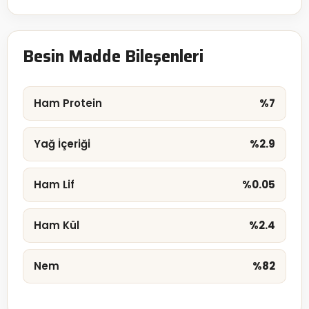
Besin Madde Bileşenleri
Ham Protein
%7
Yağ İçeriği
%2.9
Ham Lif
%0.05
Ham Kül
%2.4
Nem
%82