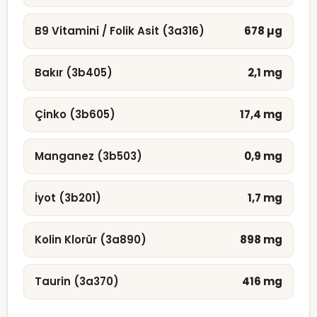
B9 Vitamini / Folik Asit (3a316)
678 µg
Bakır (3b405)
2,1 mg
Çinko (3b605)
17,4 mg
Manganez (3b503)
0,9 mg
İyot (3b201)
1,7 mg
Kolin Klorür (3a890)
898 mg
Taurin (3a370)
416 mg